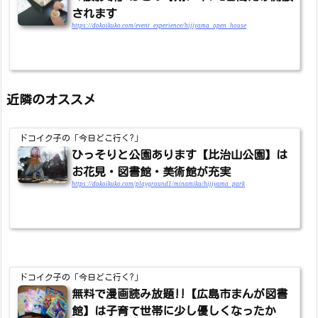
されます
https://dokoikuko.com/event_experience/hijiyama_open_house
近隣のオススメ
ドコイク子の「今日どこ行く?」
ひっそりと公園あります【比治山公園】は
お花見・図書館・美術館が充実
https://dokoikuko.com/playground1/minamiku/hijiyama_park
ドコイク子の「今日どこ行く?」
無料で漫画読み放題!!【広島市まんが図書
館】は子育て世帯に少し優しくなったか