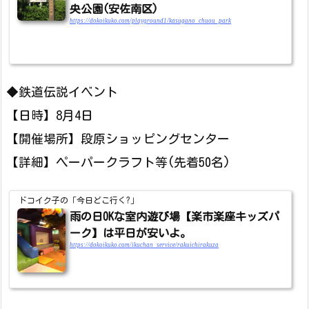
央公園(安佐南区)
https://dokoikuko.com/playground1/kasugano_chuou_park
◆鉄道伝説イベント
【日時】8月4日
【開催場所】段原ショッピングセンター
【詳細】ペーパークラフト等(先着50名)
ドコイク子の「今日どこ行く?」
雨の日OKな室内遊び場【楽市楽座キッズパ
ーク】は平日が安いよ。
https://dokoikuko.com/ikuchan_service/rakuichirakuza