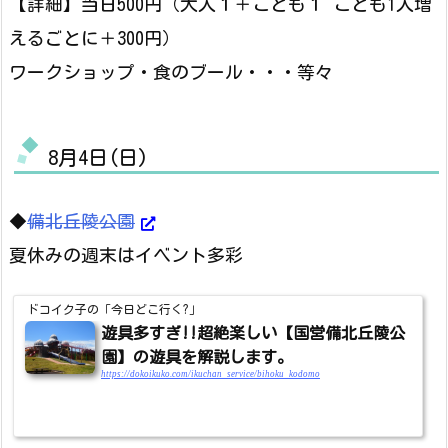
【詳細】当日500円（大人１＋こども１ こども1人増
えるごとに＋300円）
ワークショップ・食のブール・・・等々
8月4日(日)
◆
備北丘陵公園
夏休みの週末はイベント多彩
ドコイク子の「今日どこ行く?」
遊具多すぎ!!超絶楽しい【国営備北丘陵公
園】の遊具を解説します。
https://dokoikuko.com/ikuchan_service/bihoku_kodomo