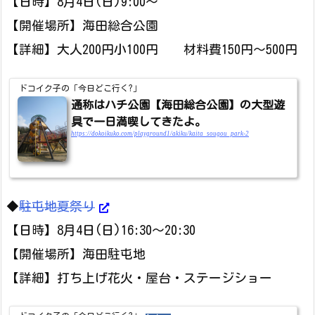
【日時】8月4日(日)9:00～
【開催場所】海田総合公園
【詳細】大人200円小100円 材料費150円～500円
ドコイク子の「今日どこ行く?」
通称はハチ公園【海田総合公園】の大型遊
具で一日満喫してきたよ。
https://dokoikuko.com/playground1/akiku/kaita_sougou_park-2
◆
駐屯地夏祭り
【日時】8月4日(日)16:30～20:30
【開催場所】海田駐屯地
【詳細】打ち上げ花火・屋台・ステージショー