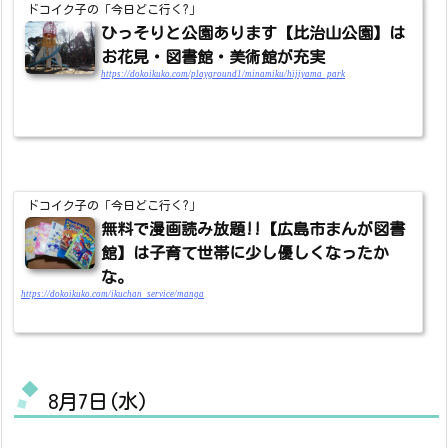
ドコイク子の「今日どこ行く?」
ひっそりと公園あります【比治山公園】は
お花見・図書館・美術館が充実
https://dokoikuko.com/playground1/minamiku/hijiyama_park
ドコイク子の「今日どこ行く?」
無料で漫画読み放題!!【広島市まんが図書
館】は子育て世帯に少し優しくなったか
な。
https://dokoikuko.com/ikuchan_service/manga
8月7日(水)