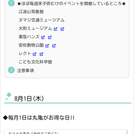
★
ほぼ毎週末子供むけのイベントを開催しているところ
★
江波山気象館
ヌマジ交通ミュージアム
大和ミュージアム
東急ハンズ
安佐動物公園
レクト
こども文化科学館
注意事項
8月1日(木)
◆毎月1日は丸亀がお得な日!!
ドコイク子の「今日どこ行く?」