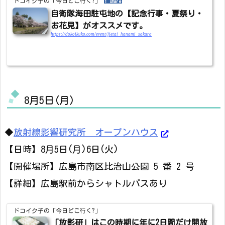
ドコイク子の「今日どこ行く?」
1 share
自衛隊海田駐屯地の【記念行事・夏祭り・
お花見】がオススメです。
https://dokoikuko.com/event/jietai_hanami_sakura
8月5日(月)
◆
放射線影響研究所 オープンハウス
【日時】8月5日(月)6日(火)
【開催場所】広島市南区比治山公園 5 番 2 号
【詳細】広島駅前からシャトルバスあり
ドコイク子の「今日どこ行く?」
「放影研」はこの時期に年に2日間だけ開放