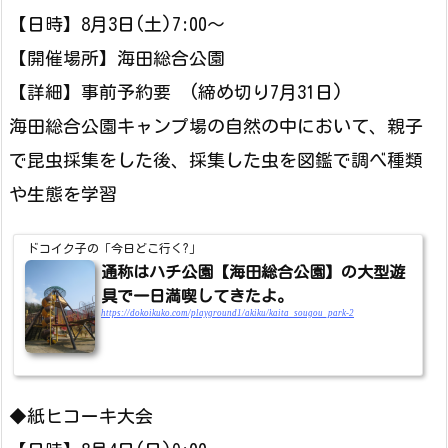
【日時】8月3日(土)7:00～
【開催場所】海田総合公園
【詳細】事前予約要 (締め切り7月31日)
海田総合公園キャンプ場の自然の中において、親子
で昆虫採集をした後、採集した虫を図鑑で調べ種類
や生態を学習
ドコイク子の「今日どこ行く?」
通称はハチ公園【海田総合公園】の大型遊
具で一日満喫してきたよ。
https://dokoikuko.com/playground1/akiku/kaita_sougou_park-2
◆紙ヒコーキ大会