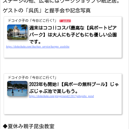
ステージの他、広場にはワークショップや紙芝居。
ゲストの「呉氏」と握手会や記念写真
ドコイク子の「今日どこ行く?」
1 pocket
週末はココ!!コスパ最高な【呉ポートピア
パーク】は大人にも子どもにも優しい公園
です。
https://dokoikuko.com/ikuchan_service/kurepo_asobiba
ドコイク子の「今日どこ行く?」
2023年も開始!【呉ポーの無料プール】じゃ
ぶじゃぶ池で楽しもう。
https://dokoikuko.com/playground2/2017jabujabu_pond
◆夏休み親子昆虫教室