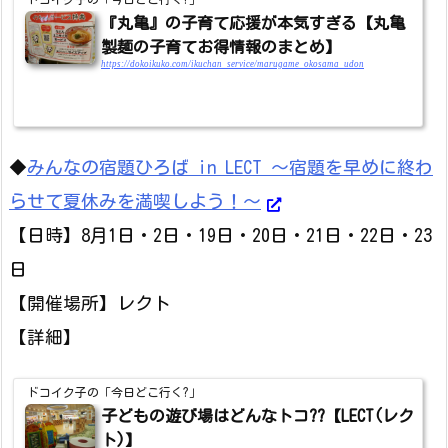
『丸亀』の子育て応援が本気すぎる【丸亀
製麺の子育てお得情報のまとめ】
https://dokoikuko.com/ikuchan_service/marugame_okosama_udon
◆
みんなの宿題ひろば in LECT ～宿題を早めに終わ
らせて夏休みを満喫しよう！～
【日時】8月1日・2日・19日・20日・21日・22日・23
日
【開催場所】レクト
【詳細】
ドコイク子の「今日どこ行く?」
子どもの遊び場はどんなトコ??【LECT(レク
ト)】