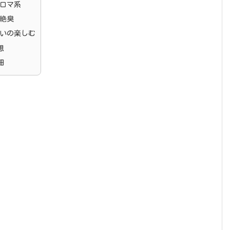
ロマ系
絶臭
いの楽しむ
想
細