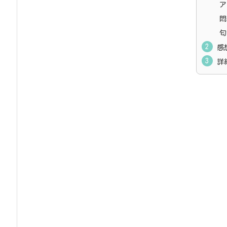
ア
悶
匂
感
詳