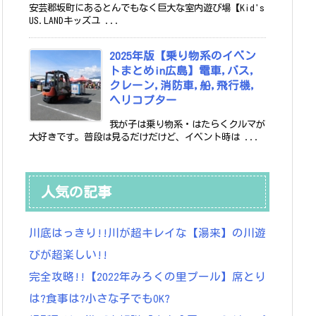
安芸郡坂町にあるとんでもなく巨大な室内遊び場【Kid's
US.LANDキッズユ ...
2025年版【乗り物系のイベン
トまとめin広島】電車,バス,
クレーン,消防車,船,飛行機,
ヘリコプター
我が子は乗り物系・はたらくクルマが
大好きです。普段は見るだけだけど、イベント時は ...
人気の記事
川底はっきり!!川が超キレイな【湯来】の川遊
びが超楽しい!!
完全攻略!!【2022年みろくの里プール】席とり
は?食事は?小さな子でもOK?