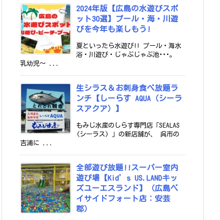
2024年版【広島の水遊びスポ
ット30選】プール・海・川遊
びを今年も楽しもう!
夏といったら水遊び!! プール・海水
浴・川遊び・じゃぶじゃぶ池･･･。
乳幼児～ ...
生シラス＆お刺身食べ放題ラ
ンチ【しーらす AQUA（シーラ
スアクア）】
もみじ水産のしらす専門店「SEALAS
(シーラス) 」の新店舗が、 呉市の
吉浦に ...
全部遊び放題!!スーパー室内
遊び場【Kid’s US.LANDキッ
ズユーエスランド】（広島ベ
イサイドフォート店：安芸
郡）