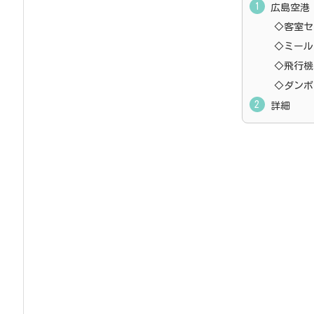
広島空港
◇客室セ
◇ミール
◇飛行機
◇ダンボ
詳細