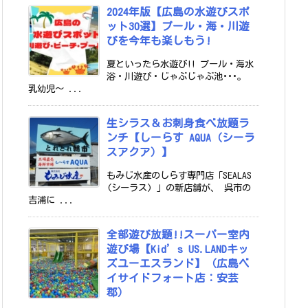
2024年版【広島の水遊びスポ
ット30選】プール・海・川遊
びを今年も楽しもう!
夏といったら水遊び!! プール・海水
浴・川遊び・じゃぶじゃぶ池･･･。
乳幼児～ ...
生シラス＆お刺身食べ放題ラ
ンチ【しーらす AQUA（シーラ
スアクア）】
もみじ水産のしらす専門店「SEALAS
(シーラス) 」の新店舗が、 呉市の
吉浦に ...
全部遊び放題!!スーパー室内
遊び場【Kid’s US.LANDキッ
ズユーエスランド】（広島ベ
イサイドフォート店：安芸
郡）