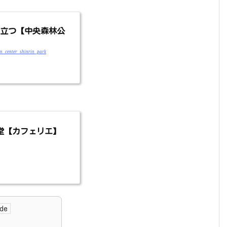
び立つ【中央森林公
en_center_shinrin_park
堂【カフェリエ】