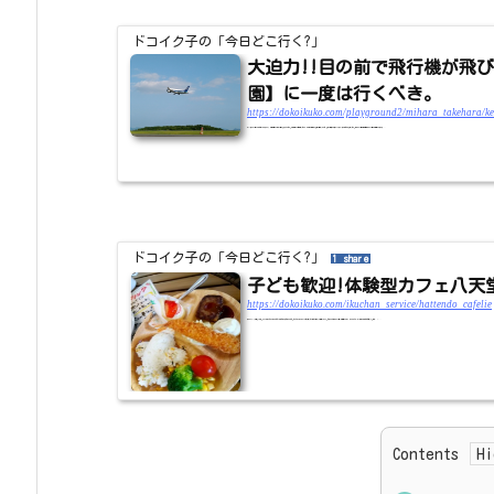
ドコイク子の「今日どこ行く?」
大迫力!!目の前で飛行機が飛
園】に一度は行くべき。
https://dokoikuko.com/playground2/mihara_takehara/k
キャンプの帰り道ちょうど通りかかったので、広島県立森林中央公園に寄ってみました。超短時間の滞在時間でしたが、大迫力の飛行機の離陸も見学できたし、独身の頃来た以来のサイクリングが楽しめて満足でした。中央森林公園広島県立中央森林公園は広島空港をグルっ...
ドコイク子の「今日どこ行く?」
1 share
子ども歓迎!体験型カフェ八天
https://dokoikuko.com/ikuchan_service/hattendo_cafelie
クリームパンで有名な八天堂。その八天堂の工場の真横にある八天堂カフェ「カフェリエ」。こちらはイクちゃんサービス店であり子ども連れでも安心できます。カフェリエ中央森林公園・広島空港に近く、遊びがてらランチ・軽食に丁度いいお店です。外観 メ...
Contents