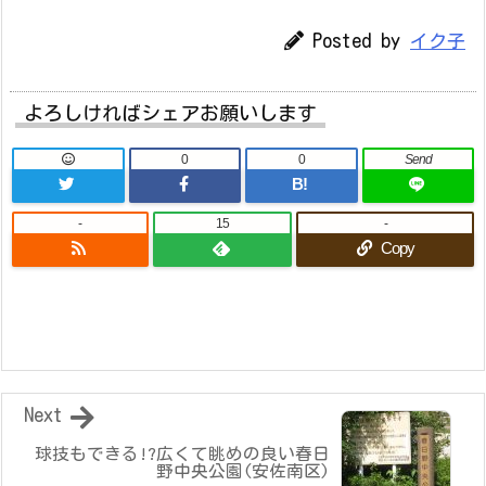
Posted by
イク子
よろしければシェアお願いします
0
0
Send
B!
-
15
-
Copy
Next
球技もできる!?広くて眺めの良い春日
野中央公園(安佐南区)