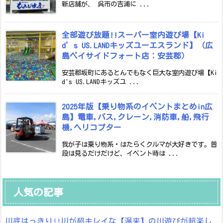
新店舗が、 呉市の吉浦に ...
全部遊び放題!!スーパー室内遊び場【Ki
d’s US.LANDキッズユーエスランド】（広
島ベイサイドフォート店：安芸郡）
安芸郡坂町にあるとんでもなく巨大な室内遊び場【Ki
d's US.LANDキッズユ ...
2025年版【乗り物系のイベントまとめin広
島】電車,バス,クレーン,消防車,船,飛行
機,ヘリコプター
我が子は乗り物系・はたらくクルマが大好きです。普
段は見るだけだけど、イベント時は ...
人気の記事
川底はっきり!!川が超キレイな【湯来】の川遊びが超楽し