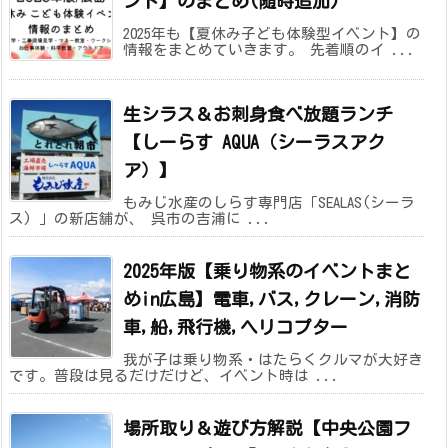
ント】のまとめ(随時追加)
2025年も【夏休み子ども体験型イベント】の
情報をまとめていきます。 先着順のイ ...
生シラス＆お刺身食べ放題ランチ
【しーらす AQUA（シーラスアク
ア）】
もみじ水産のしらす専門店「SEALAS(シーラ
ス) 」の新店舗が、 呉市の吉浦に ...
2025年版【乗り物系のイベントまと
めin広島】電車,バス,クレーン,消防
車,船,飛行機,ヘリコプター
我が子は乗り物系・はたらくクルマが大好き
です。普段は見るだけだけど、イベント時は ...
場所取り＆遊び方解説【中央公園フ