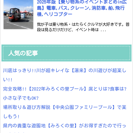
2025年版【乗り物系のイベントまとめin広
島】電車,バス,クレーン,消防車,船,飛行
機,ヘリコプター
我が子は乗り物系・はたらくクルマが大好きです。普
段は見るだけだけど、イベント時は ...
人気の記事
川底はっきり!!川が超キレイな【湯来】の川遊びが超楽し
い!!
完全攻略!!【2022年みろくの里プール】席とりは?食事は?
小さな子でもOK?
場所取り＆遊び方解説【中央公園ファミリープール】で楽
しもう!
県内の貴重な遊園地【みろくの里】がお得すぎたので行っ