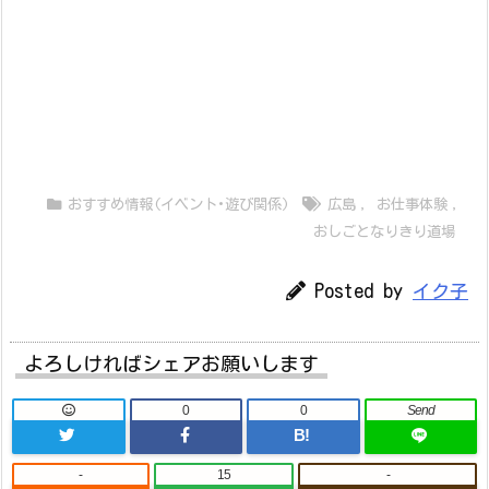
おすすめ情報(イベント･遊び関係)
広島
,
お仕事体験
,
おしごとなりきり道場
Posted by
イク子
よろしければシェアお願いします
0
0
Send
B!
-
15
-