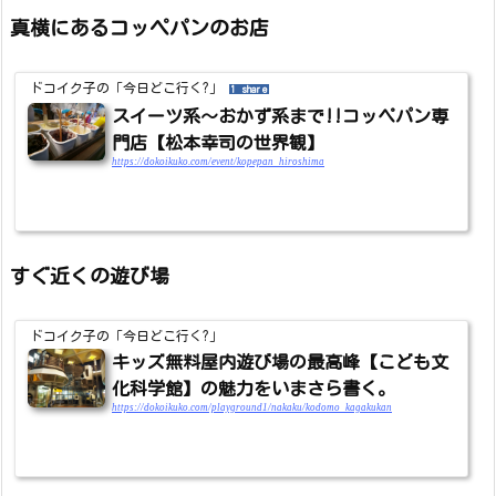
真横にあるコッペパンのお店
ドコイク子の「今日どこ行く?」
1 share
スイーツ系～おかず系まで!!コッペパン専
門店【松本幸司の世界観】
https://dokoikuko.com/event/kopepan_hiroshima
すぐ近くの遊び場
ドコイク子の「今日どこ行く?」
キッズ無料屋内遊び場の最高峰【こども文
化科学館】の魅力をいまさら書く。
https://dokoikuko.com/playground1/nakaku/kodomo_kagakukan