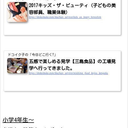
2017キッズ・ザ・ビューティ（子どもの美
容部員、職業体験）
https://dokoikuko.com/ikuchan_service/kids_za_beaty_hiroshim
ドコイク子の「今日どこ行く?」
五感で楽しめる見学【三島食品】の工場見
学へ行ってきました。
https://dokoikuko.com/ikuchan_service/mishima_food_kojou_kengaku
小学4年生～