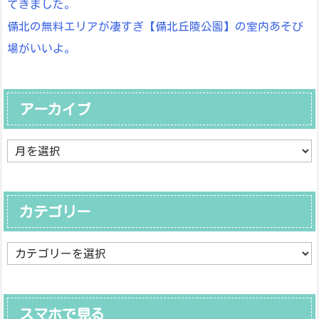
てきました。
備北の無料エリアが凄すぎ【備北丘陵公園】の室内あそび
場がいいよ。
アーカイブ
ア
ー
カ
イ
ブ
カテゴリー
カ
テ
ゴ
リ
ー
スマホで見る