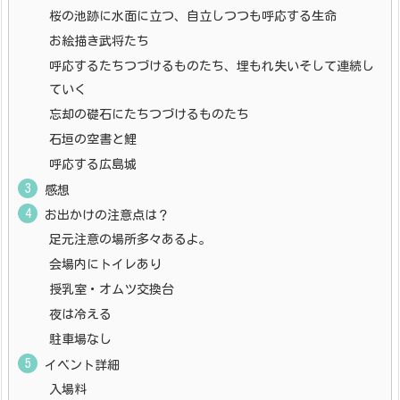
桜の池跡に水面に立つ、自立しつつも呼応する生命
お絵描き武将たち
呼応するたちつづけるものたち、埋もれ失いそして連続し
ていく
忘却の礎石にたちつづけるものたち
石垣の空書と鯉
呼応する広島城
感想
お出かけの注意点は？
足元注意の場所多々あるよ。
会場内にトイレあり
授乳室・オムツ交換台
夜は冷える
駐車場なし
イベント詳細
入場料