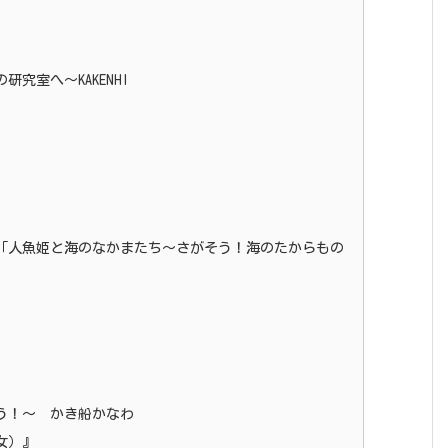
究室へ～KAKENHI
「人魚姫と海のなかまたち～さがそう！海のたからもの
う！～ かき船かなわ
女）』