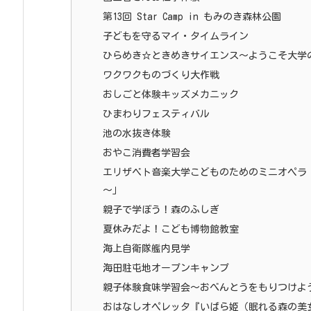
第13回 Star Camp in もみのき森林公園
子どもを守るマイ・タイムライン
ひらめき☆ときめきサイエンス～ようこそ大学の研
ワクワクものづくり大作戦
おしごと体験キッズメカニック
ひまわりフェスティバル
池の水抜き体験
おやこ消費者学習会
エリザベト音楽大学こどものためのミニオペラ
～」
親子で学ぼう！森のふしぎ
夏休みだよ！こども博物館教室
海上自衛隊艦内見学
海田駐屯地オープンキャンプ
親子体験食味学習会～おべんとうをもりつけよ
おはなしオペレッタ『いばら姫（眠れる森の美