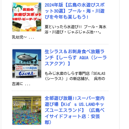
2024年版【広島の水遊びスポ
ット30選】プール・海・川遊
びを今年も楽しもう!
夏といったら水遊び!! プール・海水
浴・川遊び・じゃぶじゃぶ池･･･。
乳幼児～ ...
生シラス＆お刺身食べ放題ラ
ンチ【しーらす AQUA（シーラ
スアクア）】
もみじ水産のしらす専門店「SEALAS
(シーラス) 」の新店舗が、 呉市の
吉浦に ...
全部遊び放題!!スーパー室内
遊び場【Kid’s US.LANDキッ
ズユーエスランド】（広島ベ
イサイドフォート店：安芸
郡）