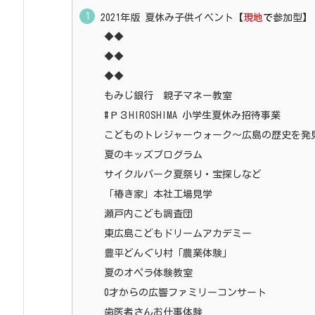
2021年版 夏休み子供イベント【
現地
で
参加型】
◆◆
◆◆
◆◆
もみじ銀行 親子マネー教室
#Ｐ３HIROSHIMA 小学生夏休み招待事業
こどものトレジャーウォーク～広島の歴史を発
夏のキッズプログラム
サイクルパーク夏祭り・宝探しなど
「椿き家」本社工場見学
瀬戸内こども調査団
東広島こどもドリームアカデミー
豊平どんぐり村「農業体験」
夏のオペラ体験教室
0才からの広響ファミリーコンサート
歯医者さんお仕事体験