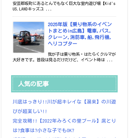
安芸郡坂町にあるとんでもなく巨大な室内遊び場【Kid's
US.LANDキッズユ ...
2025年版【乗り物系のイベン
トまとめin広島】電車,バス,
クレーン,消防車,船,飛行機,
ヘリコプター
我が子は乗り物系・はたらくクルマが
大好きです。普段は見るだけだけど、イベント時は ...
人気の記事
川底はっきり!!川が超キレイな【湯来】の川遊
びが超楽しい!!
完全攻略!!【2022年みろくの里プール】席とり
は?食事は?小さな子でもOK?