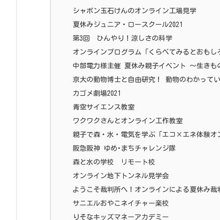
シャボン玉石けんのオンライン工場見学
夏休みジュニア・ロースクール2021
第3回 ひんやり！涼しさの科学
オンラインプログラム「くらべてみるとおもし
中部電力様主催 夏休み親子イベント ～生き
京大の動物博士と自由研究！ 動物のわかって
カゴメ劇場2021
青空サイエンス教室
ワクワクさんとオンライン工作教室
親子で森・水・電気を学ぶ「エコ×エネ体験オ
阪急阪神 ゆめ･まちチャレンジ隊
森と水の学校 リモート校
オンライン地下トンネル見学会
ようこそ裁判所へ！オンラインによる夏休み裁
サニエルおやこネイチャー楽校
りそなキッズマネーアカデミー