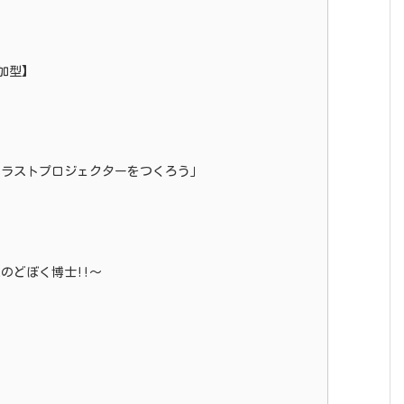
加型】
イラストプロジェクターをつくろう」
のどぼく博士!!～