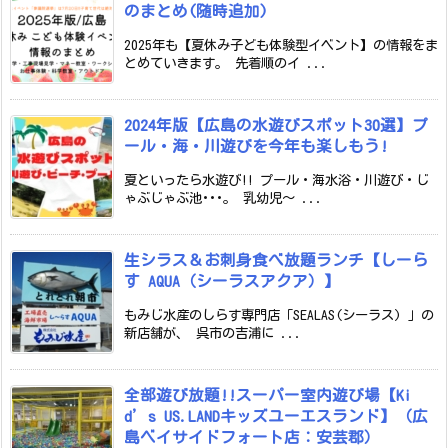
のまとめ(随時追加)
2025年も【夏休み子ども体験型イベント】の情報をま
とめていきます。 先着順のイ ...
2024年版【広島の水遊びスポット30選】プ
ール・海・川遊びを今年も楽しもう!
夏といったら水遊び!! プール・海水浴・川遊び・じ
ゃぶじゃぶ池･･･。 乳幼児～ ...
生シラス＆お刺身食べ放題ランチ【しーら
す AQUA（シーラスアクア）】
もみじ水産のしらす専門店「SEALAS(シーラス) 」の
新店舗が、 呉市の吉浦に ...
全部遊び放題!!スーパー室内遊び場【Ki
d’s US.LANDキッズユーエスランド】（広
島ベイサイドフォート店：安芸郡）