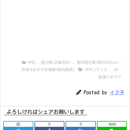
中区
,
遊び場(広島市内)
,
室内遊び場(雨の日もok)
,
お得!&おすすめ情報(節約関係)
ポポンデッタ
,
JAF
,
鉄道ジオラマ
Posted by
イク子
よろしければシェアお願いします
0
0
Send