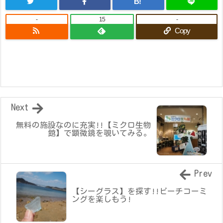
B!
-
15
-
Copy
Next
無料の施設なのに充実!!【ミクロ生物
館】で顕微鏡を覗いてみる。
Prev
【シーグラス】を探す!!ビーチコーミ
ングを楽しもう!