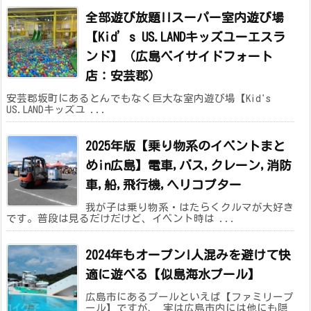
全部遊び放題!!スーパー室内遊び場
【Kid’s US.LANDキッズユーエスラ
ンド】（広島ベイサイドフォート
店：安芸郡）
安芸郡坂町にあるとんでもなく巨大な室内遊び場【Kid's
US.LANDキッズユ ...
2025年版【乗り物系のイベントまと
めin広島】電車,バス,クレーン,消防
車,船,飛行機,ヘリコプター
我が子は乗り物系・はたらくクルマが大好き
です。普段は見るだけだけど、イベント時は ...
2024年もオープン!人混みを避けて快
適に遊べる【似島海水プール】
広島市にあるプールといえば【ファミリープ
ール】ですが、 実は広島市内には他にも隠