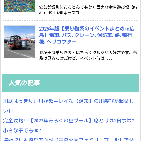
安芸郡坂町にあるとんでもなく巨大な室内遊び場【Ki
d's US.LANDキッズユ ...
2025年版【乗り物系のイベントまとめin広
島】電車,バス,クレーン,消防車,船,飛行
機,ヘリコプター
我が子は乗り物系・はたらくクルマが大好きです。普
段は見るだけだけど、イベント時は ...
人気の記事
川底はっきり!!川が超キレイな【湯来】の川遊びが超楽し
い!!
完全攻略!!【2022年みろくの里プール】席とりは?食事は?
小さな子でもOK?
場所取り＆遊び方解説【中央公園ファミリープール】で楽