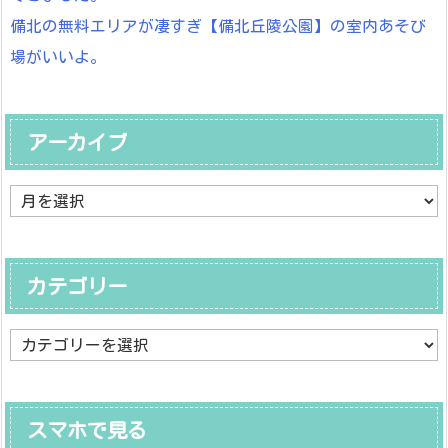
備北の無料エリアが凄すぎ【備北丘陵公園】の室内あそび
場がいいよ。
アーカイブ
ア
ー
カ
イ
ブ
カテゴリー
カ
テ
ゴ
リ
ー
スマホで見る