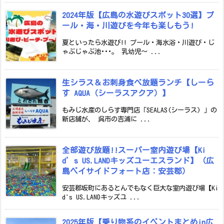
2024年版【広島の水遊びスポット30選】プ
ール・海・川遊びを今年も楽しもう!
夏といったら水遊び!! プール・海水浴・川遊び・じ
ゃぶじゃぶ池･･･。 乳幼児～ ...
生シラス＆お刺身食べ放題ランチ【しーら
す AQUA（シーラスアクア）】
もみじ水産のしらす専門店「SEALAS(シーラス) 」の
新店舗が、 呉市の吉浦に ...
全部遊び放題!!スーパー室内遊び場【Ki
d’s US.LANDキッズユーエスランド】（広
島ベイサイドフォート店：安芸郡）
安芸郡坂町にあるとんでもなく巨大な室内遊び場【Ki
d's US.LANDキッズユ ...
2025年版【乗り物系のイベントまとめin広