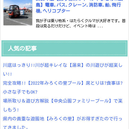
島】電車,バス,クレーン,消防車,船,飛行
機,ヘリコプター
我が子は乗り物系・はたらくクルマが大好きです。普
段は見るだけだけど、イベント時は ...
人気の記事
川底はっきり!!川が超キレイな【湯来】の川遊びが超楽し
い!!
完全攻略!!【2022年みろくの里プール】席とりは?食事は?
小さな子でもOK?
場所取り＆遊び方解説【中央公園ファミリープール】で楽
しもう!
県内の貴重な遊園地【みろくの里】がお得すぎたので行っ
てきました。