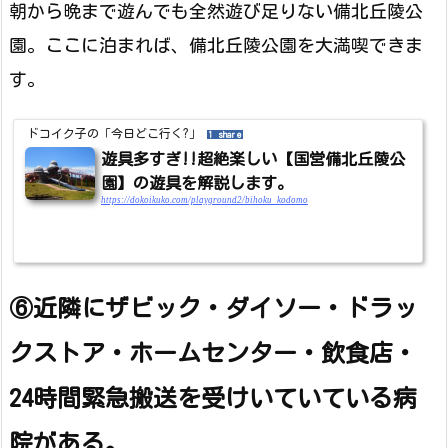
朝から晩まで遊んでも全然遊び足りない備北丘陵公
園。ここに泊まれば、備北丘陵公園を大満喫できま
す。
ドコイク子の「今日どこ行く?」
1 share
遊具多すぎ!!超絶楽しい【国営備北丘陵公
園】の遊具を解説します。
https://dokoikuko.com/playground2/bihoku_kodomo
⑥近隣にザビック・ダイソー・ドラッ
クストア・ホームセンター・飲食店・
24時間緊急搬送を受けいていている病
院がある。