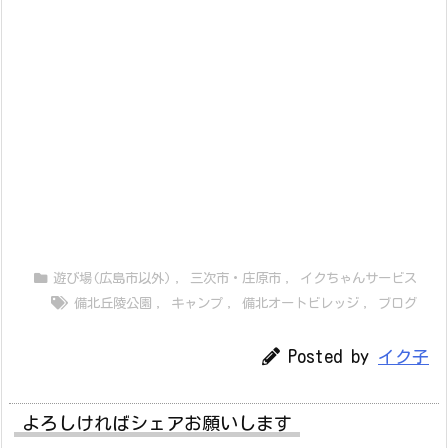
遊び場(広島市以外)
,
三次市・庄原市
,
イクちゃんサービス
備北丘陵公園
,
キャンプ
,
備北オートビレッジ
,
ブログ
Posted by
イク子
よろしければシェアお願いします