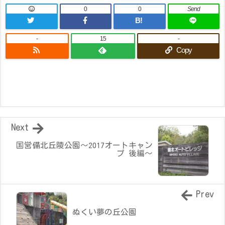
0
0
Send
B!
-
15
-
Copy
Next
国営備北丘陵公園～2017オートキャン
プ 後編～
Prev
ぬくい夢の丘公園