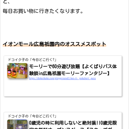
と、
毎日お買い物に行きたくなります。
イオンモール広島祇園内のオススメスポット
ドコイク子の「今日どこ行く?」
モーリーで60分遊び放題【よくばりパス体
験談in広島祇園モーリーファンタジー】
https://dokoikuko.com/playground1/mo-ri-_yokubari_pass
ドコイク子の「今日どこ行く?」
0歳児の時に利用しないと絶対損!!0歳児限