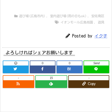
遊び場(広島市内)
,
室内遊び場(雨の日もok)
,
安佐南区
イオンモール広島祇園
,
遊具
Posted by
イク子
よろしければシェアお願いします
0
0
Send
B!
-
15
-
Copy