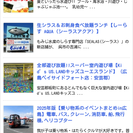
夏といったら水遊び!! プール・海水浴・川遊び・じ
ゃぶじゃぶ池･･･。 乳幼児～ ...
生シラス＆お刺身食べ放題ランチ【しーら
す AQUA（シーラスアクア）】
もみじ水産のしらす専門店「SEALAS(シーラス) 」の
新店舗が、 呉市の吉浦に ...
全部遊び放題!!スーパー室内遊び場【Ki
d’s US.LANDキッズユーエスランド】（広
島ベイサイドフォート店：安芸郡）
安芸郡坂町にあるとんでもなく巨大な室内遊び場【Ki
d's US.LANDキッズユ ...
2025年版【乗り物系のイベントまとめin広
島】電車,バス,クレーン,消防車,船,飛行
機,ヘリコプター
我が子は乗り物系・はたらくクルマが大好きです。普