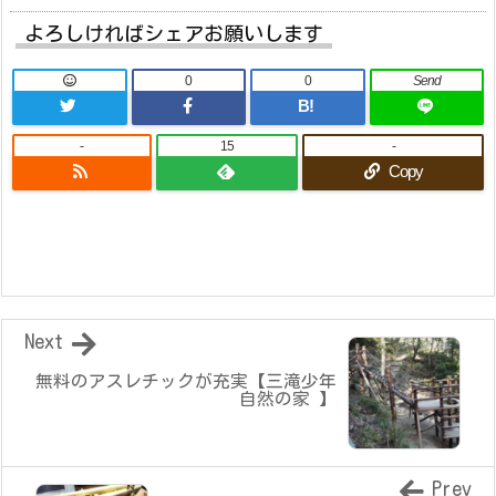
よろしければシェアお願いします
0
0
Send
B!
-
15
-
Copy
Next
無料のアスレチックが充実【三滝少年
自然の家 】
Prev