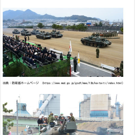
出典：防衛省ホームページ （https://www.mod.go.jp/gsdf/mae/13b/kaitaiti/index.html）