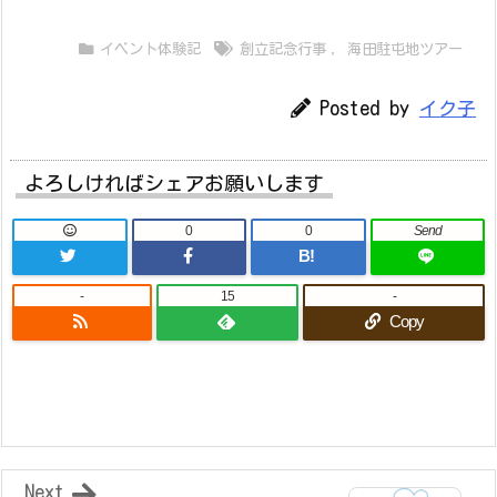
イベント体験記
創立記念行事
,
海田駐屯地ツアー
Posted by
イク子
よろしければシェアお願いします
0
0
Send
B!
-
15
-
Copy
Next