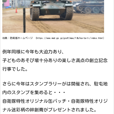
出典：防衛省ホームページ （https://www.mod.go.jp/gsdf/mae/13b/kaitaiti/index.html）
例年同様に今年も大迫力あり、
子どものあそび場十分ありの楽しさ満点の創立記念
行事でした。
さらに今年はスタンプラリーがは開催され、駐屯地
内のスタンプを集めると・・・
自衛隊特性オリジナル缶バッチ・自衛隊特性オリジ
ナル迷彩柄の絆創膏がプレゼントされました。