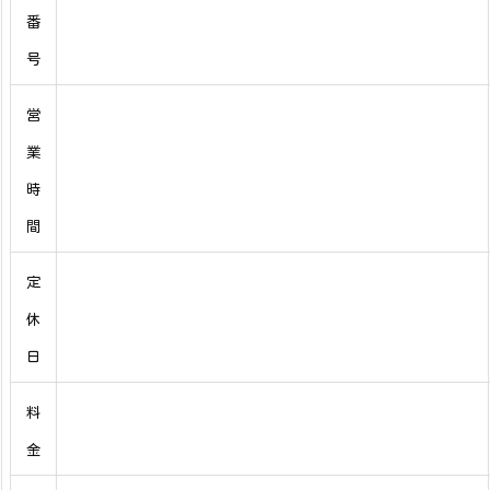
番
号
営
業
時
間
定
休
日
料
金