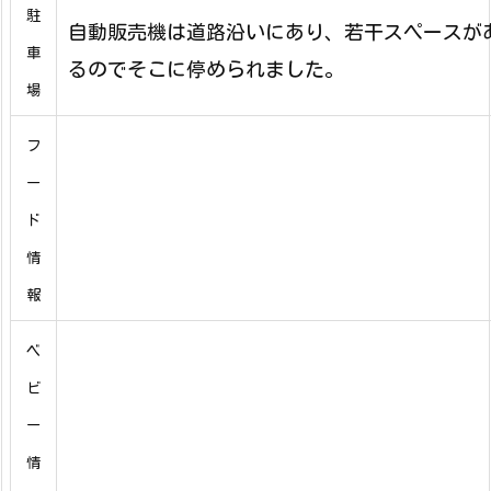
駐
自動販売機は道路沿いにあり、若干スペースが
車
るのでそこに停められました。
場
フ
ー
ド
情
報
ベ
ビ
ー
情