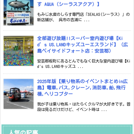
す AQUA（シーラスアクア）】
もみじ水産のしらす専門店「SEALAS(シーラス) 」の
新店舗が、 呉市の吉浦に ...
全部遊び放題!!スーパー室内遊び場【Ki
d’s US.LANDキッズユーエスランド】（広
島ベイサイドフォート店：安芸郡）
安芸郡坂町にあるとんでもなく巨大な室内遊び場【Ki
d's US.LANDキッズユ ...
2025年版【乗り物系のイベントまとめin広
島】電車,バス,クレーン,消防車,船,飛行
機,ヘリコプター
我が子は乗り物系・はたらくクルマが大好きです。普
段は見るだけだけど、イベント時は ...
人気の記事