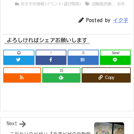
おすすめ情報(イベント･遊び関係)
自動販売機
,
お米
Posted by
イク子
よろしければシェアお願いします
!
0
Send
B!
-
15
-
Copy
Next
こだわりのピザ!!【冷凍ピザの自動販