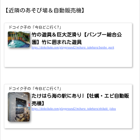
【近隣のあそび場＆自動販売機】
ドコイク子の「今日どこ行く?」
竹の遊具＆巨大芝滑り【バンブー総合公
園】竹に囲まれた遊具
https://dokoikuko.com/playground2/mihara_takehara/banbo_park
ドコイク子の「今日どこ行く?」
たけはら海の駅にあり!【牡蠣・エビ自動販
売機】
https://dokoikuko.com/playground2/mihara_takehara/ebikaki_jidou