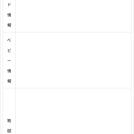
ド
情
報
ベ
ビ
ー
情
報
地
図