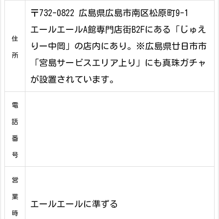
〒732-0822 広島県広島市南区松原町9-1
エールエールA館専門店街B2Fにある「じゅえ
住
りー中岡」の店内にあり。※広島県廿日市市
所
「宮島サービスエリア上り」にも真珠ガチャ
が設置されています。
電
話
番
号
営
業
エールエールに準ずる
時