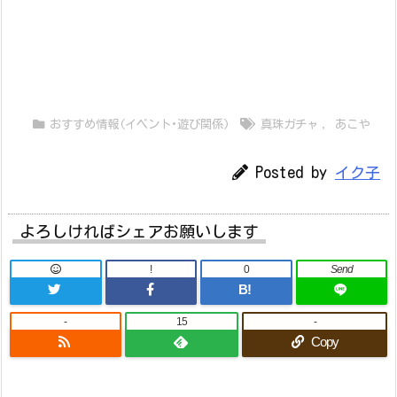
おすすめ情報(イベント･遊び関係)
真珠ガチャ
,
あこや
Posted by
イク子
よろしければシェアお願いします
!
0
Send
B!
-
15
-
Copy