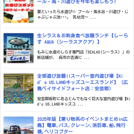
ール・海・川遊びを今年も楽しもう!
夏といったら水遊び!! プール・海水浴・川遊び・じ
ゃぶじゃぶ池･･･。 乳幼児～ ...
生シラス＆お刺身食べ放題ランチ【しーら
す AQUA（シーラスアクア）】
もみじ水産のしらす専門店「SEALAS(シーラス) 」の
新店舗が、 呉市の吉浦に ...
全部遊び放題!!スーパー室内遊び場【Ki
d’s US.LANDキッズユーエスランド】（広
島ベイサイドフォート店：安芸郡）
安芸郡坂町にあるとんでもなく巨大な室内遊び場【Ki
d's US.LANDキッズユ ...
2025年版【乗り物系のイベントまとめin広
島】電車,バス,クレーン,消防車,船,飛行
機,ヘリコプター