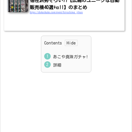
個性派勢ぞろい!!【広島のユニークな自動
販売機40選+α!!】のまとめ
https://dokoikuko.com/event/hiroshima_jihan
Contents
あこや真珠ガチャ!
詳細