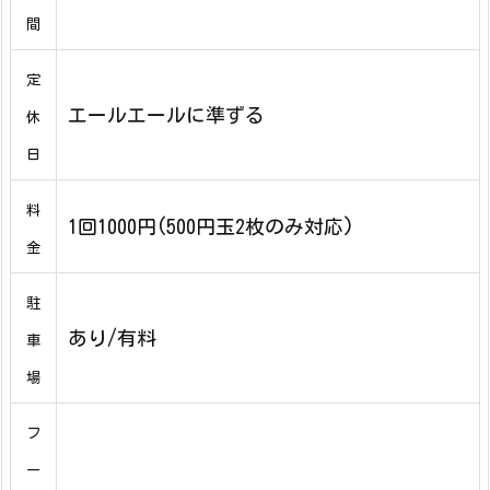
間
定
エールエールに準ずる
休
日
料
1回1000円(500円玉2枚のみ対応)
金
駐
あり/有料
車
場
フ
ー