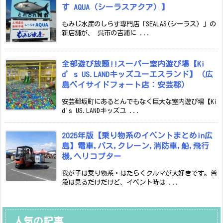
す AQUA（シーラスアクア）】
もみじ水産のしらす専門店「SEALAS(シーラス) 」の
新店舗が、 呉市の吉浦に ...
全部遊び放題!!スーパー室内遊び場【Ki
d’s US.LANDキッズユーエスランド】（広
島ベイサイドフォート店：安芸郡）
安芸郡坂町にあるとんでもなく巨大な室内遊び場【Ki
d's US.LANDキッズユ ...
2025年版【乗り物系のイベントまとめin広
島】電車,バス,クレーン,消防車,船,飛行
機,ヘリコプター
我が子は乗り物系・はたらくクルマが大好きです。普
段は見るだけだけど、イベント時は ...
人気の記事