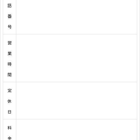
話
番
号
営
業
時
間
定
休
日
料
金