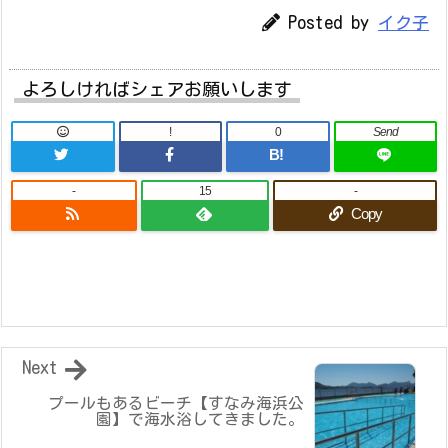
Posted by
イク子
よろしければシェアお願いします
!
0
Send
B!
-
15
-
Copy
Next
プールもあるビーチ【すなみ海浜公
園】で海水浴してきました。