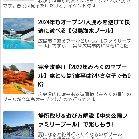
我が子は乗り物系・はたらくクルマが大好き
です。普段は見るだけだけど、イベント時は ...
2024年もオープン!人混みを避けて快
適に遊べる【似島海水プール】
広島市にあるプールといえば【ファミリープ
ール】ですが、 実は広島市内には他にも隠
...
完全攻略!!【2022年みろくの里プー
ル】席とりは?食事は?小さな子でもO
K?
広島県内に唯一ある遊園地【みろくの里】の
プールが今年もオープンしたので行ってきま ...
場所取り＆遊び方解説【中央公園フ
ァミリープール】で楽しもう!
夏になると絶対行きたくなるのがプール!!