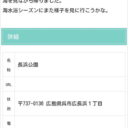
海を見ながら帰りました。
海水浴シーズンにまた様子を見に行こうかな。
詳細
名
長浜公園
称
URL
住
〒737-0136 広島県呉市広長浜１丁目
所
電