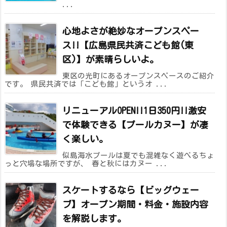
...
心地よさが絶妙なオープンスペー
ス!!【広島県民共済こども館(東
区)】が素晴らしいよ。
東区の光町にあるオープンスペースのご紹介
です。 県民共済では「こども館」というオ ...
リニューアルOPEN!!1日350円!!激安
で体験できる【プールカヌー】が凄
く楽しい。
似島海水プールは夏でも混雑なく遊べるちょ
っと穴場な場所ですが、 春と秋にはカヌー ...
スケートするなら【ビッグウェー
ブ】オープン期間・料金・施設内容
を解説します。