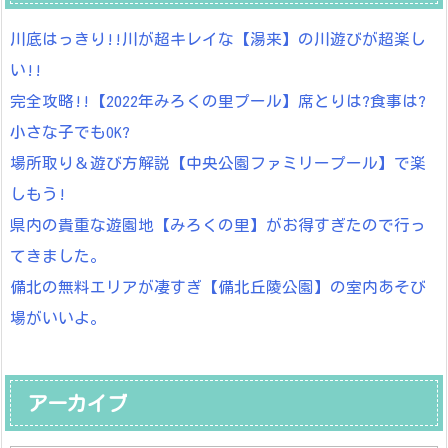
川底はっきり!!川が超キレイな【湯来】の川遊びが超楽し
い!!
完全攻略!!【2022年みろくの里プール】席とりは?食事は?
小さな子でもOK?
場所取り＆遊び方解説【中央公園ファミリープール】で楽
しもう!
県内の貴重な遊園地【みろくの里】がお得すぎたので行っ
てきました。
備北の無料エリアが凄すぎ【備北丘陵公園】の室内あそび
場がいいよ。
アーカイブ