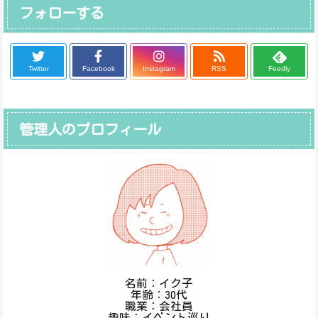
フォローする
Twitter
Facebook
Instagram
RSS
Feedly
管理人のプロフィール
名前：イク子
年齢：30代
職業：会社員
趣味：イベント巡り