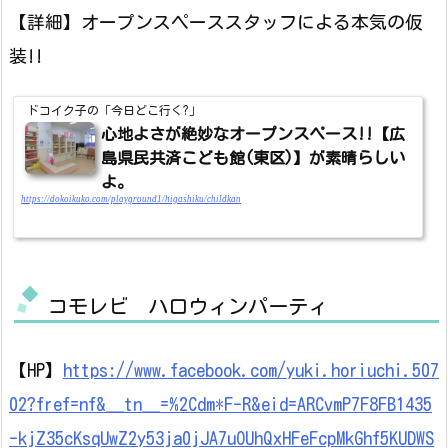
【詳細】オープンスペーススタッフによる本気の仮
装!!
ドコイク子の「今日どこ行く?」
心地よさが絶妙なオープンスペース!!【広
島県民共済こども館(東区)】が素晴らしい
よ。
https://dokoikuko.com/playground1/higashiku/childkan
コモレビ ハロウィンパーティ
【HP】
https://www.facebook.com/yuki.horiuchi.507
02?fref=nf&__tn__=%2Cdm*F-R&eid=ARCvmP7F8FB1435
-kjZ35cKsqUwZ2y53ja0jJA7uOUhQxHFeFcpMkGhf5KUDWS