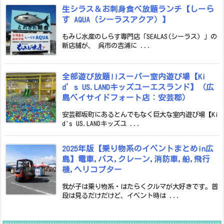
生シラス＆お刺身食べ放題ランチ【しーら
す AQUA（シーラスアクア）】
もみじ水産のしらす専門店「SEALAS(シーラス) 」の
新店舗が、 呉市の吉浦に ...
全部遊び放題!!スーパー室内遊び場【Ki
d’s US.LANDキッズユーエスランド】（広
島ベイサイドフォート店：安芸郡）
安芸郡坂町にあるとんでもなく巨大な室内遊び場【Ki
d's US.LANDキッズユ ...
2025年版【乗り物系のイベントまとめin広
島】電車,バス,クレーン,消防車,船,飛行
機,ヘリコプター
我が子は乗り物系・はたらくクルマが大好きです。普
段は見るだけだけど、イベント時は ...