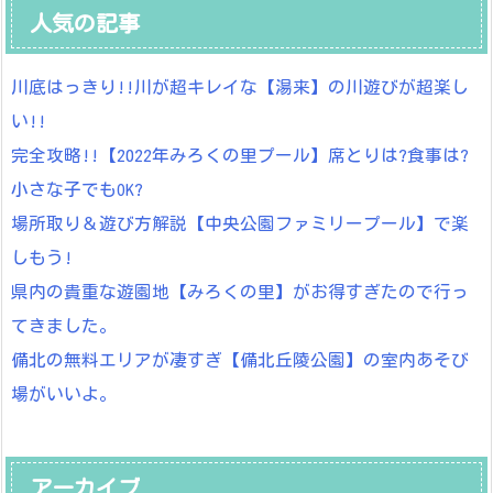
人気の記事
川底はっきり!!川が超キレイな【湯来】の川遊びが超楽し
い!!
完全攻略!!【2022年みろくの里プール】席とりは?食事は?
小さな子でもOK?
場所取り＆遊び方解説【中央公園ファミリープール】で楽
しもう!
県内の貴重な遊園地【みろくの里】がお得すぎたので行っ
てきました。
備北の無料エリアが凄すぎ【備北丘陵公園】の室内あそび
場がいいよ。
アーカイブ