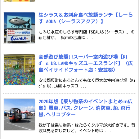
生シラス＆お刺身食べ放題ランチ【しーら
す AQUA（シーラスアクア）】
もみじ水産のしらす専門店「SEALAS(シーラス) 」の
新店舗が、 呉市の吉浦に ...
全部遊び放題!!スーパー室内遊び場【Ki
d’s US.LANDキッズユーエスランド】（広
島ベイサイドフォート店：安芸郡）
安芸郡坂町にあるとんでもなく巨大な室内遊び場【Ki
d's US.LANDキッズユ ...
2025年版【乗り物系のイベントまとめin広
島】電車,バス,クレーン,消防車,船,飛行
機,ヘリコプター
我が子は乗り物系・はたらくクルマが大好きです。普
段は見るだけだけど、イベント時は ...