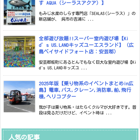
す AQUA（シーラスアクア）】
もみじ水産のしらす専門店「SEALAS(シーラス) 」の
新店舗が、 呉市の吉浦に ...
全部遊び放題!!スーパー室内遊び場【Ki
d’s US.LANDキッズユーエスランド】（広
島ベイサイドフォート店：安芸郡）
安芸郡坂町にあるとんでもなく巨大な室内遊び場【Ki
d's US.LANDキッズユ ...
2025年版【乗り物系のイベントまとめin広
島】電車,バス,クレーン,消防車,船,飛行
機,ヘリコプター
我が子は乗り物系・はたらくクルマが大好きです。普
段は見るだけだけど、イベント時は ...
人気の記事