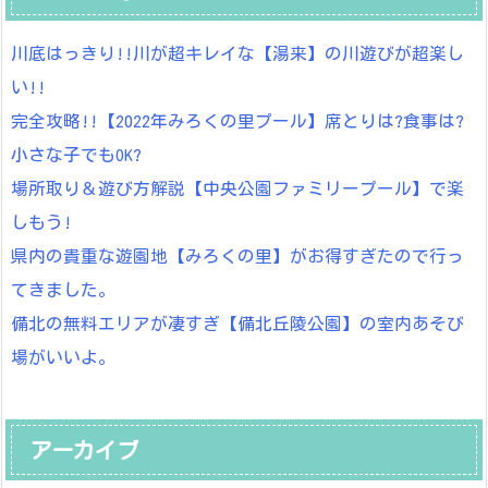
川底はっきり!!川が超キレイな【湯来】の川遊びが超楽し
い!!
完全攻略!!【2022年みろくの里プール】席とりは?食事は?
小さな子でもOK?
場所取り＆遊び方解説【中央公園ファミリープール】で楽
しもう!
県内の貴重な遊園地【みろくの里】がお得すぎたので行っ
てきました。
備北の無料エリアが凄すぎ【備北丘陵公園】の室内あそび
場がいいよ。
アーカイブ