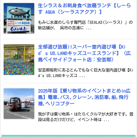
生シラス＆お刺身食べ放題ランチ【しーら
す AQUA（シーラスアクア）】
もみじ水産のしらす専門店「SEALAS(シーラス) 」の
新店舗が、 呉市の吉浦に ...
全部遊び放題!!スーパー室内遊び場【Ki
d’s US.LANDキッズユーエスランド】（広
島ベイサイドフォート店：安芸郡）
安芸郡坂町にあるとんでもなく巨大な室内遊び場【Ki
d's US.LANDキッズユ ...
2025年版【乗り物系のイベントまとめin広
島】電車,バス,クレーン,消防車,船,飛行
機,ヘリコプター
我が子は乗り物系・はたらくクルマが大好きです。普
段は見るだけだけど、イベント時は ...