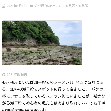
2021年5月1日
遊び場(広島市内)
,
安芸区・安芸郡
2021年5月6日
4月～5月といえば潮干狩りのシーズン!! 今回は坂町にあ
る、無料の潮干狩りスポットに行ってきました。 バケツ一
杯にアサリを取っているベテラン勢もいましたが、残念な
がら潮干狩り初心者の私たちはあまり取れず･･･ でも干潮
の海岸は海の生き物＆お ...