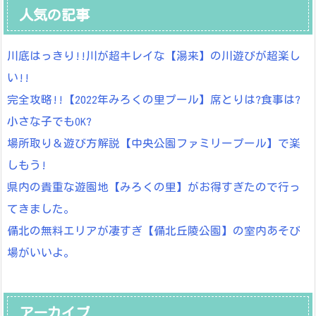
人気の記事
川底はっきり!!川が超キレイな【湯来】の川遊びが超楽し
い!!
完全攻略!!【2022年みろくの里プール】席とりは?食事は?
小さな子でもOK?
場所取り＆遊び方解説【中央公園ファミリープール】で楽
しもう!
県内の貴重な遊園地【みろくの里】がお得すぎたので行っ
てきました。
備北の無料エリアが凄すぎ【備北丘陵公園】の室内あそび
場がいいよ。
アーカイブ