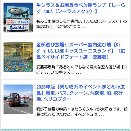
生シラス＆お刺身食べ放題ランチ【しーら
す AQUA（シーラスアクア）】
もみじ水産のしらす専門店「SEALAS(シーラス) 」の
新店舗が、 呉市の吉浦に ...
全部遊び放題!!スーパー室内遊び場【Ki
d’s US.LANDキッズユーエスランド】（広
島ベイサイドフォート店：安芸郡）
安芸郡坂町にあるとんでもなく巨大な室内遊び場【Ki
d's US.LANDキッズユ ...
2025年版【乗り物系のイベントまとめin広
島】電車,バス,クレーン,消防車,船,飛行
機,ヘリコプター
我が子は乗り物系・はたらくクルマが大好きです。普
段は見るだけだけど、イベント時は ...