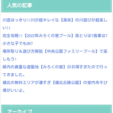
人気の記事
川底はっきり!!川が超キレイな【湯来】の川遊びが超楽し
い!!
完全攻略!!【2022年みろくの里プール】席とりは?食事は?
小さな子でもOK?
場所取り＆遊び方解説【中央公園ファミリープール】で楽
しもう!
県内の貴重な遊園地【みろくの里】がお得すぎたので行っ
てきました。
備北の無料エリアが凄すぎ【備北丘陵公園】の室内あそび
場がいいよ。
アーカイブ