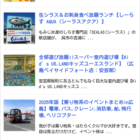
生シラス＆お刺身食べ放題ランチ【しーら
す AQUA（シーラスアクア）】
もみじ水産のしらす専門店「SEALAS(シーラス) 」の
新店舗が、 呉市の吉浦に ...
全部遊び放題!!スーパー室内遊び場【Ki
d’s US.LANDキッズユーエスランド】（広
島ベイサイドフォート店：安芸郡）
安芸郡坂町にあるとんでもなく巨大な室内遊び場【Ki
d's US.LANDキッズユ ...
2025年版【乗り物系のイベントまとめin広
島】電車,バス,クレーン,消防車,船,飛行
機,ヘリコプター
我が子は乗り物系・はたらくクルマが大好きです。普
段は見るだけだけど、イベント時は ...